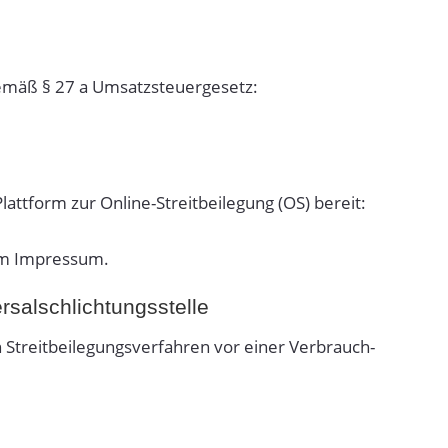
 gemäß § 27 a Umsatzsteuergesetz:
t­tform zur Online-Stre­it­bei­le­gung (OS) bereit:
 im Impressum.
rsal­schlichtungs­stelle
 Stre­it­bei­le­gungsver­fahren vor einer Ver­brauch­