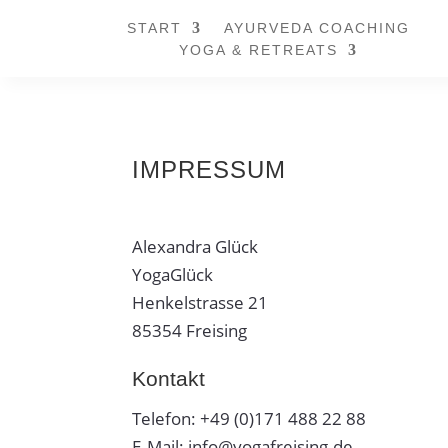
START
AYURVEDA COACHING
YOGA & RETREATS
IMPRESSUM
Alexandra Glück
YogaGlück
Henkel­strasse 21
85354 Freising
Kontakt
Telefon: +49 (0)171 488 22 88
E‑Mail: info@yogafreising.de