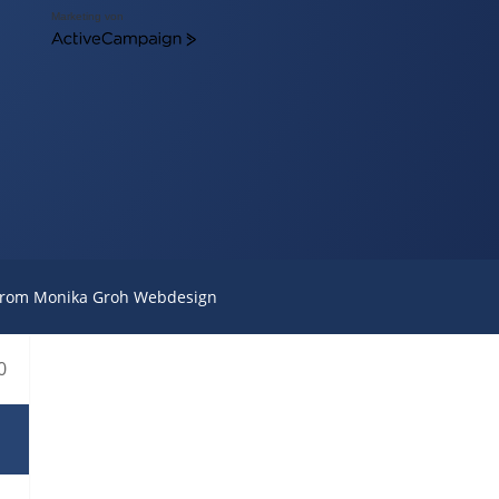
Marketing von
ActiveCampaign
from Monika Groh Webdesign
0