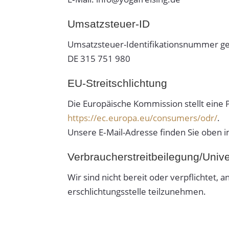
Umsatzsteuer-ID
Umsatzs­teuer-Iden­ti­fika­tion­snummer
DE 315 751 980
EU-Streitschlichtung
Die Europäische Kom­mis­sion stellt eine Pla
https://ec.europa.eu/consumers/odr/
.
Unsere E‑Mail-Adresse finden Sie oben
Verbraucher­streit­beilegung/Unive
Wir sind nicht bereit oder verpflichtet, an
er­schlich­tungsstelle teilzunehmen.