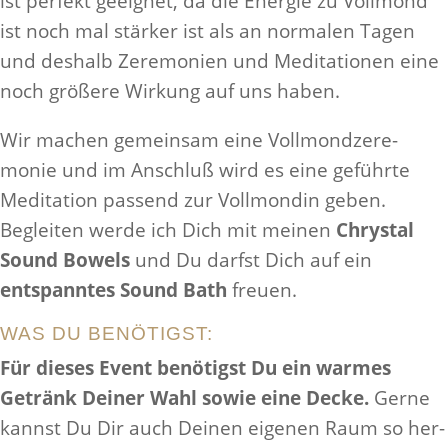
ist per­fekt geeignet, da die Energie zu Voll­mond
ist noch mal stärker ist als an nor­malen Tagen
und deshalb Zer­e­monien und Med­i­ta­tionen eine
noch größere Wirkung auf uns haben.
Wir machen gemeinsam eine Voll­mondz­er­e­
monie und im Anschluß wird es eine geführte
Med­i­ta­tion passend zur Voll­mondin geben.
Begleiten werde ich Dich mit meinen
Chrystal
Sound Bowels
und Du darfst Dich auf ein
entspan­ntes Sound Bath
freuen.
WAS DU BENÖTIGST:
Für dieses Event benötigst Du ein warmes
Getränk Deiner Wahl sowie eine Decke.
Gerne
kannst Du Dir auch Deinen eigenen Raum so her­