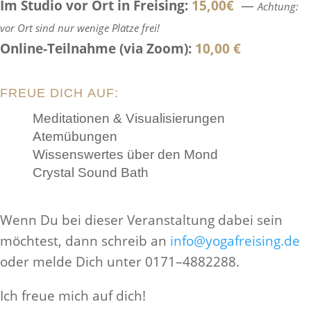
Im Studio vor Ort in Freising:
15,00€
—
Achtung:
vor Ort sind nur wenige Plätze frei!
Online-Teil­nahme (via Zoom):
10,00 €
FREUE DICH AUF:
Med­i­ta­tionen & Visualisierungen
Atemübungen
Wis­senswertes über den Mond
Crystal Sound Bath
Wenn Du bei dieser Ver­anstal­tung dabei sein
möchtest, dann schreib an
info@yogafreising.de
oder melde Dich unter 0171–4882288.
Ich freue mich auf dich!