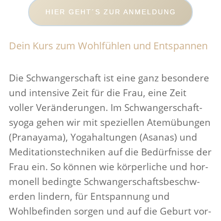
Donnerstag 9 Uhr
HIER GEHT´S ZUR ANMELDUNG
Dein Kurs zum Wohlfühlen und Entspannen
Die Schwanger­schaft ist eine ganz beson­dere
und inten­sive Zeit für die Frau, eine Zeit
voller Verän­derungen. Im Schwanger­schaft­
syoga gehen wir mit speziellen Atemübungen
(Pranayama), Yoga­hal­tungen (Asanas) und
Med­i­ta­tion­stech­niken auf die Bedürfnisse der
Frau ein. So können wie kör­per­liche und hor­
monell bed­ingte Schwanger­schafts­beschw­
erden lin­dern, für Entspan­nung und
Wohlbefinden sorgen und auf die Geburt vor­