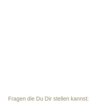
Medi­a­tion und Reflektion
Mach ein Feuer. Egal ob groß im Garten
oder klein als Kerze. Beim Betra­chten des
Feuers kommt die Seele in Bewe­gung und
innere Starre und Kälte wird zum
Schmelzen gebracht. Alles darf wieder in
Fluss kommen. Wenn es etwas gibt, das
Du loswerden möchtest, kannst Du es sym­
bol­isch dem Feuer übergeben.
Fragen die Du Dir stellen kannst: