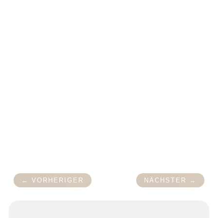
Du möchtest mehr von mir sehen oder
lesen. Dann folge mir gerne auf
Insta
,
hier poste ich regelmäßig nicht nur über
das Jahreskre­is­fest Beltane.
←
VORHERIGER
NÄCHSTER
→