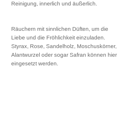
Reini­gung, inner­lich und äußerlich.
Räuchern mit sinnlichen Düften, um die
Liebe und die Fröh­lichkeit einzu­laden.
Styrax, Rose, Sandel­holz, Moschuskörner,
Alantwurzel oder sogar Safran können hier
einge­setzt werden.
Richte Dir einen Altar in den Farben des
Früh­lings. Rot, Rosa und Grün ist hier eine
gute Wahl. Gerne kannst Du Blumen auf
Deinen Altar oder in Deine Woh­nung
stellen.