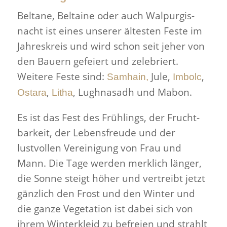
Beltane, Beltaine oder auch Walpur­gis­
nacht ist eines unserer ältesten Feste im
Jahreskreis und wird schon seit jeher von
den Bauern gefeiert und zele­briert.
Weitere Feste sind:
Jule,
,
Samhain,
Imbolc
,
, Lugh­nasadh und Mabon.
Ostara
Litha
Es ist das Fest des Früh­lings, der Frucht­
barkeit, der Lebens­freude und der
lustvollen Vere­ini­gung von Frau und
Mann. Die Tage werden merk­lich länger,
die Sonne steigt höher und vertreibt jetzt
gän­zlich den Frost und den Winter und
die ganze Veg­e­ta­tion ist dabei sich von
ihrem Win­terkleid zu befreien und strahlt